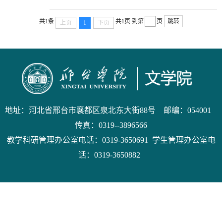
过多次沟通、联系、走访和柏乡县汉牡丹花卉开发有限
责任公司签订了《汉牡丹园传统文化拓展项目》合同。
共1条
共1页
到第
页
跳转
上页
1
下页
服务内容是对柏乡汉牡丹园的文化进行挖掘和推广，拓
展旅游项目，优化企业形象，改善企业文化艺术氛围，
提升企业竞争力，使汉牡丹园更具知名度和影响力。经
过一个多月的努力，顺利完成了项目并收到到账资金一
万元。文学院横向课题实现了零的突破，...
地址：河北省邢台市襄都区泉北东大街88号 邮编：054001
传真：0319--3896566
教学科研管理办公室电话：0319-3650691 学生管理办公室电
话：0319-3650882